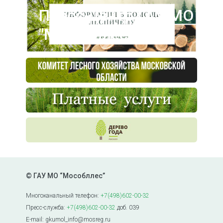
Пресс-центр ГАУ МО
"Мособллес"
© ГАУ МО “Мособллес”
Многоканальный телефон:
+7(498)602-00-32
Пресс-служба:
+7(498)602-00-32
доб. 039
E-mail: gkumol_info@mosreg.ru