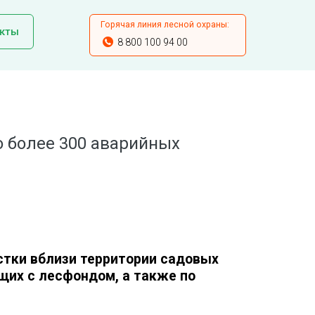
Горячая линия лесной охраны:
кты
8 800 100 94 00
о более 300 аварийных
стки вблизи территории садовых
щих с лесфондом, а также по