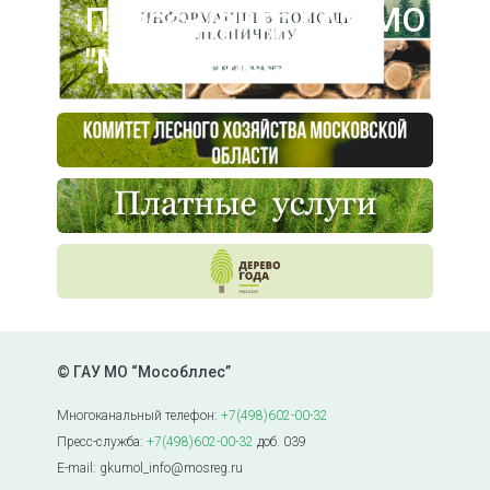
Пресс-центр ГАУ МО
"Мособллес"
© ГАУ МО “Мособллес”
Многоканальный телефон:
+7(498)602-00-32
Пресс-служба:
+7(498)602-00-32
доб. 039
E-mail: gkumol_info@mosreg.ru