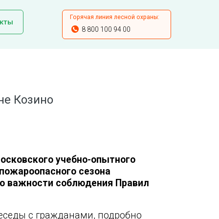
Горячая линия лесной охраны:
кты
8 800 100 94 00
не Козино
осковского учебно-опытного
пожароопасного сезона
 о важности соблюдения Правил
беседы с гражданами, подробно