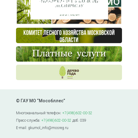
Пресс-центр ГАУ МО
"Мособллес"
© ГАУ МО “Мособллес”
Многоканальный телефон:
+7(498)602-00-32
Пресс-служба:
+7(498)602-00-32
доб. 039
E-mail: gkumol_info@mosreg.ru