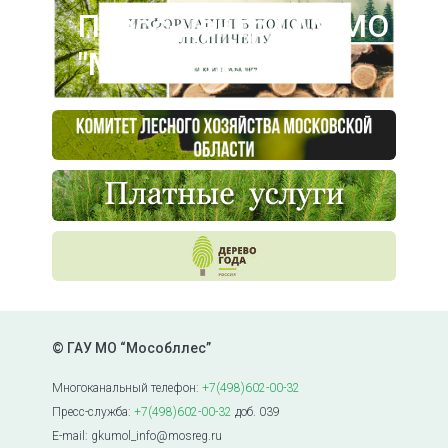
Пресс-центр ГАУ МО
"Мособллес"
© ГАУ МО “Мособллес”
Многоканальный телефон:
+7(498)602-00-32
Пресс-служба:
+7(498)602-00-32
доб. 039
E-mail: gkumol_info@mosreg.ru