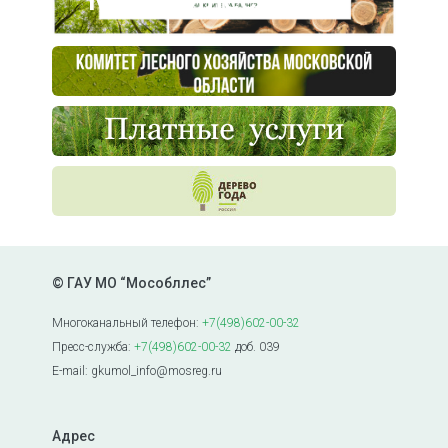
© ГАУ МО “Мособллес”
Многоканальный телефон:
+7(498)602-00-32
Пресс-служба:
+7(498)602-00-32
доб. 039
E-mail: gkumol_info@mosreg.ru
Адрес