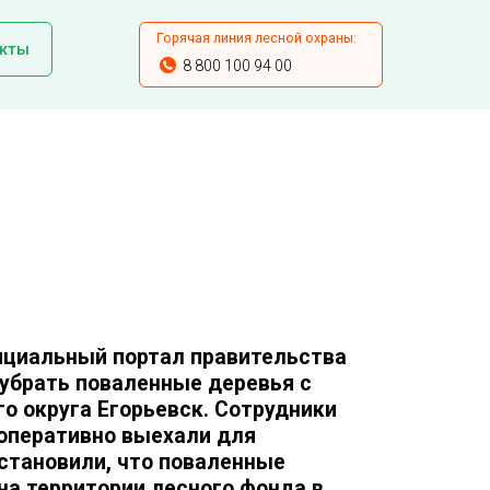
Горячая линия лесной охраны:
кты
8 800 100 94 00
ициальный портал правительства
убрать поваленные деревья с
о округа Егорьевск. Сотрудники
оперативно выехали для
установили, что поваленные
на территории лесного фонда в