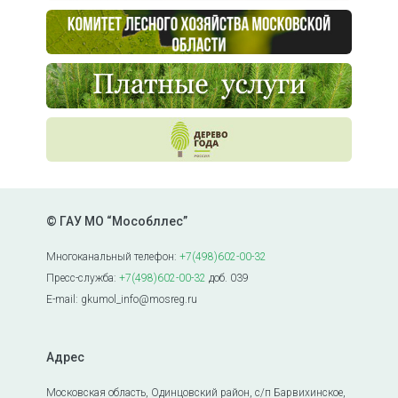
© ГАУ МО “Мособллес”
Многоканальный телефон:
+7(498)602-00-32
Пресс-служба:
+7(498)602-00-32
доб. 039
E-mail: gkumol_info@mosreg.ru
Адрес
Московская область, Одинцовский район, с/п Барвихинское,