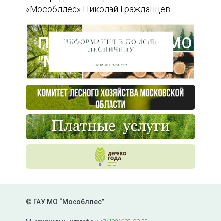
«Мособллес» Николай Гражданцев.
Пресс-центр ГАУ МО
"Мособллес"
© ГАУ МО “Мособллес”