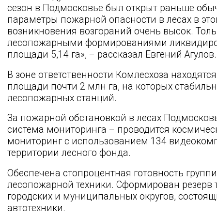
сезон в Подмосковье был открыт раньше обы
параметры пожарной опасности в лесах в это
возникновения возгораний очень высок. Тол
лесопожарными формированиями ликвидиров
площади 5,14 га», – рассказал Евгений Агулов.
В зоне ответственности Комлесхоза находятс
площади почти 2 млн га, на которых стабиль
лесопожарных станций.
За пожарной обстановкой в лесах Подмосков
система мониторинга – проводится космическ
мониторинг с использованием 134 видеоком
территории лесного фонда.
Обеспечена стопроцентная готовность групп
лесопожарной техники. Сформирован резерв т
городских и муниципальных округов, состоящ
автотехники.