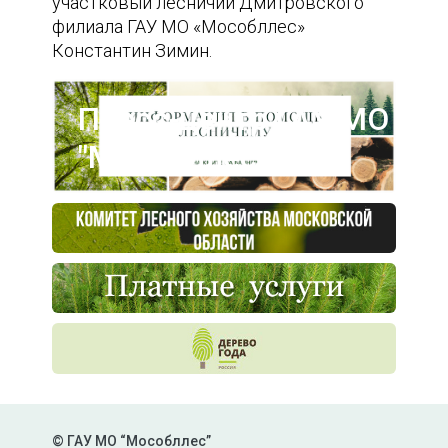
участковый лесничий Дмитровского
филиала ГАУ МО «Мособллес»
Константин Зимин.
Пресс-центр ГАУ МО
"Мособллес"
© ГАУ МО “Мособллес”