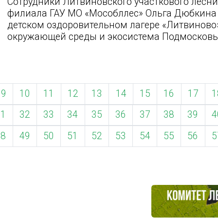
Сотрудники Литвиновского участкового лесн
филиала ГАУ МО «Мособллес» Ольга Дюбкина 
детском оздоровительном лагере «Литвиново»
окружающей среды и экосистема Подмосковь
9
10
11
12
13
14
15
16
17
1
31
32
33
34
35
36
37
38
39
4
48
49
50
51
52
53
54
55
56
5