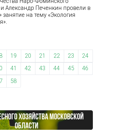
ичества Наро-Фоминского
и Александр Печенкин провели в
 занятие на тему «Экология
я».
8
19
20
21
22
23
24
0
41
42
43
44
45
46
7
58