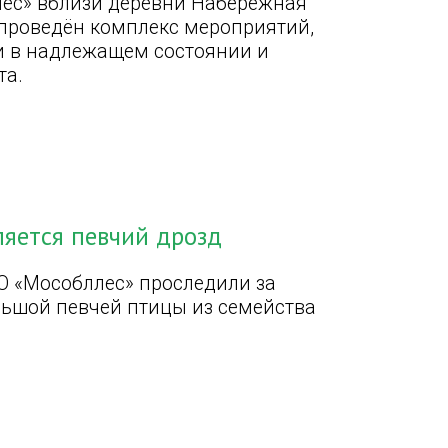
ес» вблизи деревни Набережная
 проведён комплекс мероприятий,
и в надлежащем состоянии и
та.
ляется певчий дрозд
О «Мособллес» проследили за
льшой певчей птицы из семейства