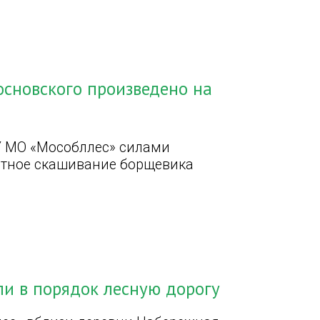
основского произведено на
У МО «Мособллес» силами
ратное скашивание борщевика
и в порядок лесную дорогу