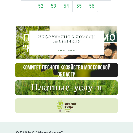
52
53
54
55
56
Пресс-центр ГАУ МО
"Мособллес"
© ГАУ МО “Мособллес”