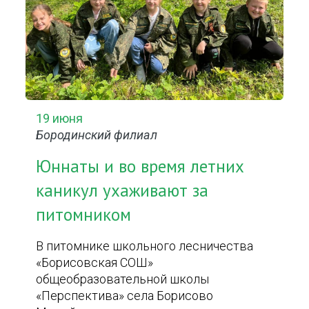
19 июня
Бородинский филиал
Юннаты и во время летних
каникул ухаживают за
питомником
В питомнике школьного лесничества
«Борисовская СОШ»
общеобразовательной школы
«Перспектива» села Борисово