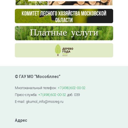
© ГАУ МО “Мособллес”
Многоканальный телефон:
+7(498)602-00-32
Пресс-служба:
+7(498)602-00-32
доб. 039
E-mail: gkumol_info@mosreg.ru
Адрес