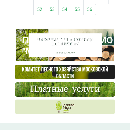
52
53
54
55
56
Пресс-центр ГАУ МО
"Мособллес"