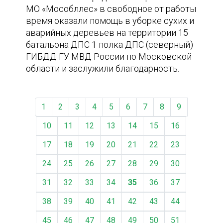
МО «Мособллес» в свободное от работы
время оказали помощь в уборке сухих и
аварийных деревьев на территории 15
батальона ДПС 1 полка ДПС (северный)
ГИБДД ГУ МВД России по Московской
области и заслужили благодарность.
1
2
3
4
5
6
7
8
9
10
11
12
13
14
15
16
17
18
19
20
21
22
23
24
25
26
27
28
29
30
31
32
33
34
35
36
37
38
39
40
41
42
43
44
45
46
47
48
49
50
51