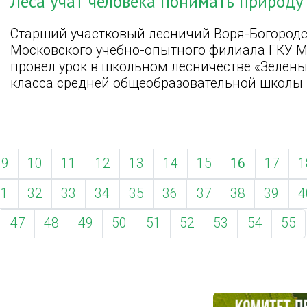
Леса учат человека понимать природу
Старший участковый лесничий Воря-Богородс
Московского учебно-опытного филиала ГКУ 
провел урок в школьном лесничестве «Зелены
класса средней общеобразовательной школы 
9
10
11
12
13
14
15
16
17
1
31
32
33
34
35
36
37
38
39
4
47
48
49
50
51
52
53
54
55