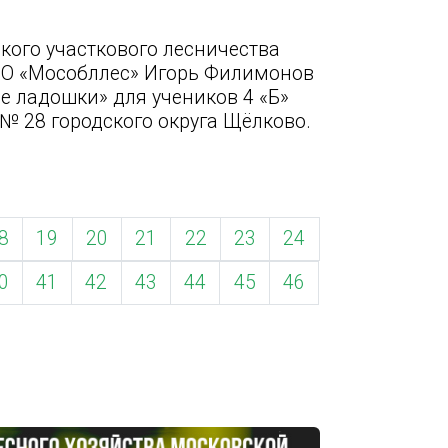
кого участкового лесничества
МО «Мособллес» Игорь Филимонов
е ладошки» для учеников 4 «Б»
№ 28 городского округа Щёлково.
8
19
20
21
22
23
24
0
41
42
43
44
45
46