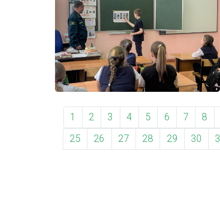
1
2
3
4
5
6
7
8
25
26
27
28
29
30