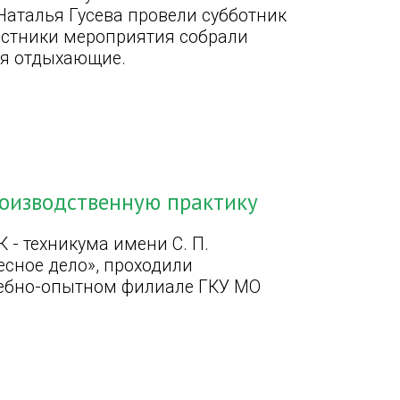
Наталья Гусева провели субботник
астники мероприятия собрали
бя отдыхающие.
оизводственную практику
 - техникума имени С. П.
сное дело», проходили
чебно-опытном филиале ГКУ МО