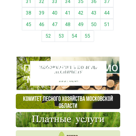
31
32
33
34
35
36
37
38
39
40
41
42
43
44
45
46
47
48
49
50
51
52
53
54
55
Пресс-центр ГАУ МО
"Мособллес"