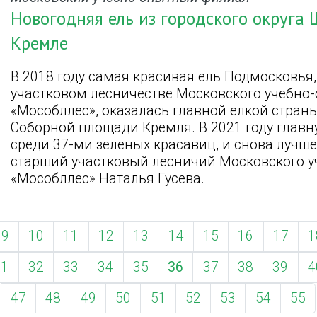
Новогодняя ель из городского округа 
Кремле
В 2018 году самая красивая ель Подмосковья
участковом лесничестве Московского учебно
«Мособллес», оказалась главной елкой страны
Соборной площади Кремля. В 2021 году глав
среди 37-ми зеленых красавиц, и снова лучше
старший участковый лесничий Московского 
«Мособллес» Наталья Гусева.
9
10
11
12
13
14
15
16
17
1
31
32
33
34
35
36
37
38
39
4
47
48
49
50
51
52
53
54
55