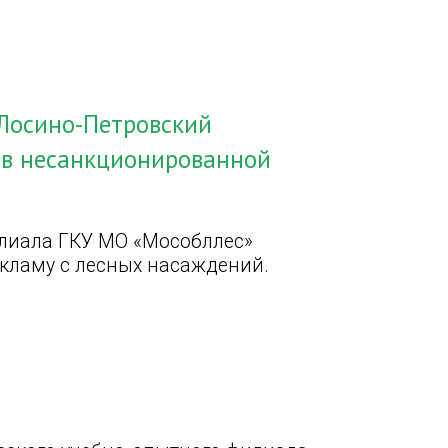
 Лосино-Петровский
ев несанкционированной
лиала ГКУ МО «Мособллес»
кламу с лесных насаждений.