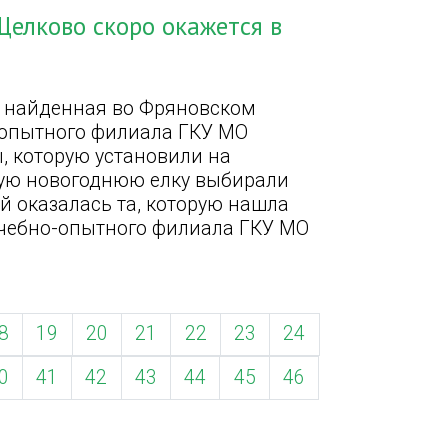
Щелково скоро окажется в
, найденная во Фряновском
-опытного филиала ГКУ МО
, которую установили на
ную новогоднюю елку выбирали
й оказалась та, которую нашла
учебно-опытного филиала ГКУ МО
8
19
20
21
22
23
24
0
41
42
43
44
45
46