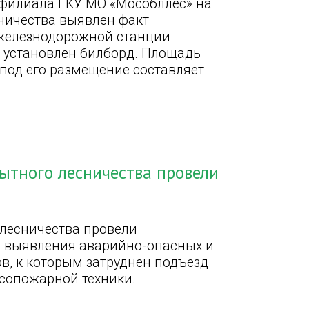
 филиала ГКУ МО «Мособллес» на
ничества выявлен факт
 железнодорожной станции
е установлен билборд. Площадь
под его размещение составляет
ытного лесничества провели
 лесничества провели
ю выявления аварийно-опасных и
ов, к которым затруднен подъезд
сопожарной техники.