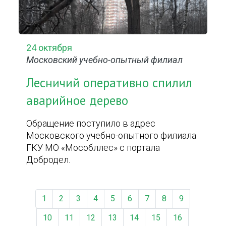
24 октября
Московский учебно-опытный филиал
Лесничий оперативно спилил
аварийное дерево
Обращение поступило в адрес
Московского учебно-опытного филиала
ГКУ МО «Мособллес» с портала
Добродел.
1
2
3
4
5
6
7
8
9
10
11
12
13
14
15
16