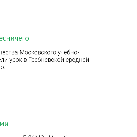
есничего
чества Московского учебно-
ли урок в Гребневской средней
о.
ами