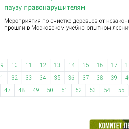
паузу правонарушителям
Мероприятия по очистке деревьев от незако
прошли в Московском учебно-опытном лесни
9
10
11
12
13
14
15
16
17
1
31
32
33
34
35
36
37
38
39
4
47
48
49
50
51
52
53
54
55