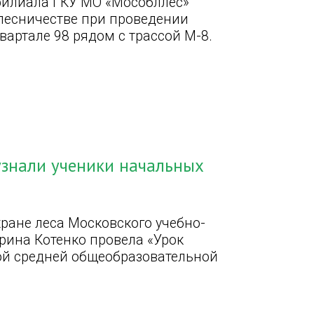
филиала ГКУ МО «Мособллес»
лесничестве при проведении
артале 98 рядом с трассой М-8.
узнали ученики начальных
ране леса Московского учебно-
рина Котенко провела «Урок
кой средней общеобразовательной