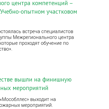
ного центра компетенций –
в Учебно-опытном участковом
остоялась встреча специалистов
 группы Межрегионального центра
 которые проходят обучение по
ство».
честве вышли на финишную
рных мероприятий
«Мособллес» выходит на
ожарных мероприятий.