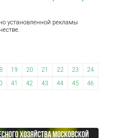
нно установленной рекламы
честве.
8
19
20
21
22
23
24
0
41
42
43
44
45
46