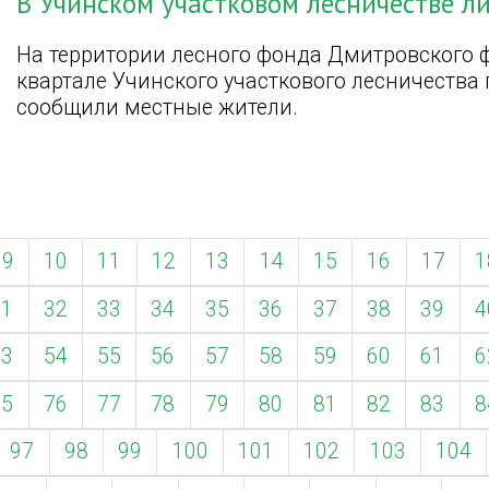
В Учинском участковом лесничестве л
На территории лесного фонда Дмитровского 
квартале Учинского участкового лесничества
сообщили местные жители.
9
10
11
12
13
14
15
16
17
1
31
32
33
34
35
36
37
38
39
4
53
54
55
56
57
58
59
60
61
6
75
76
77
78
79
80
81
82
83
8
97
98
99
100
101
102
103
104