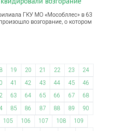
иквидировали возгорание
филиала ГКУ МО «Мособллес» в 63
 произошло возгорание, о котором
8
19
20
21
22
23
24
0
41
42
43
44
45
46
2
63
64
65
66
67
68
4
85
86
87
88
89
90
105
106
107
108
109