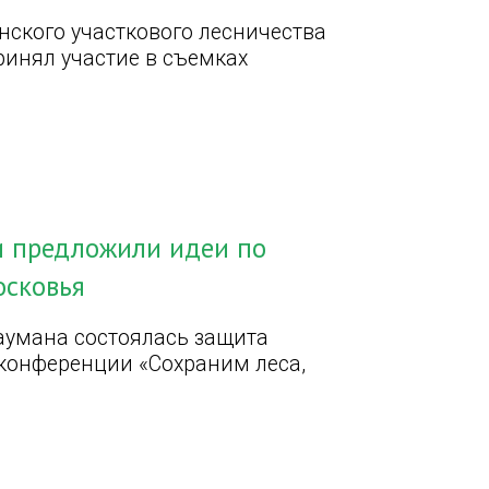
ского участкового лесничества
ринял участие в съемках
и предложили идеи по
осковья
аумана состоялась защита
 конференции «Сохраним леса,