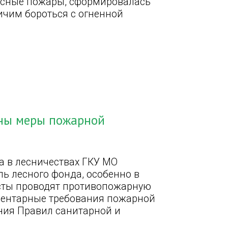
лесные пожары, сформировалась
ичим бороться с огненной
ены меры пожарной
а в лесничествах ГКУ МО
ь лесного фонда, особенно в
исты проводят противопожарную
ментарные требования пожарной
ния Правил санитарной и