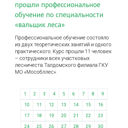
прошли профессиональное
обучение по специальности
«вальщик леса»
Профессиональное обучение состояло
из двух теоретических занятий и одного
практического. Курс прошли 11 человек
– сотрудники всех участковых
лесничеств Талдомского филиала ГКУ
МО «Мособллес».
1
2
3
4
5
6
7
8
9
10
11
12
13
14
15
16
17
18
19
20
21
22
23
24
25
26
27
28
29
30