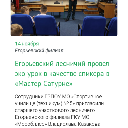
14 ноября
Егорьевский филиал
Егорьевский лесничий провел
эко-урок в качестве спикера в
«Мастер-Сатурне»
Сотрудники ГБПОУ МО «Спортивное
училище (техникум) № 5» пригласили
старшего участкового лесничего
Егорьевского филиала ГКУ МО
«Мособллес» Владислава Казакова