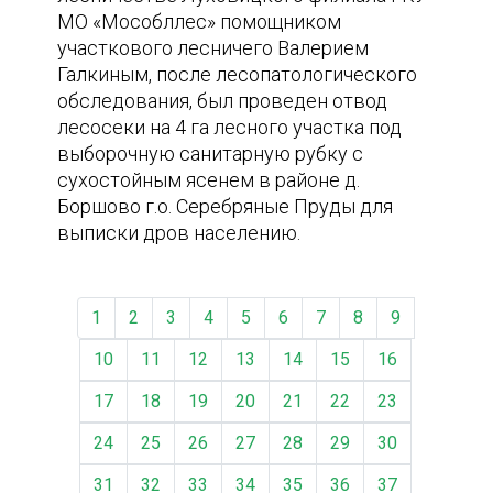
МО «Мособллес» помощником
участкового лесничего Валерием
Галкиным, после лесопатологического
обследования, был проведен отвод
лесосеки на 4 га лесного участка под
выборочную санитарную рубку с
сухостойным ясенем в районе д.
Боршово г.о. Серебряные Пруды для
выписки дров населению.
1
2
3
4
5
6
7
8
9
10
11
12
13
14
15
16
17
18
19
20
21
22
23
24
25
26
27
28
29
30
31
32
33
34
35
36
37