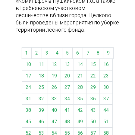
«Комильфо» в Пушкинском г.о., а также
в Гребневском участковом
лесничестве вблизи города Щёлково
были проведены мероприятия по уборке
территории лесного фонда.
1
2
3
4
5
6
7
8
9
10
11
12
13
14
15
16
17
18
19
20
21
22
23
24
25
26
27
28
29
30
31
32
33
34
35
36
37
38
39
40
41
42
43
44
45
46
47
48
49
50
51
52
53
54
55
56
57
58