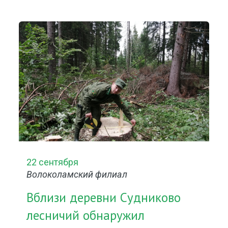
22 сентября
Волоколамский филиал
Вблизи деревни Судниково
лесничий обнаружил