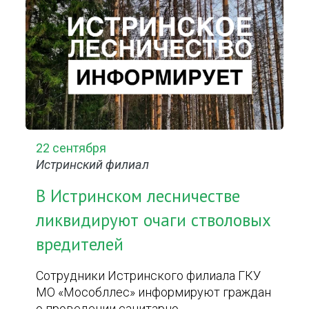
22 сентября
Истринский филиал
В Истринском лесничестве
ликвидируют очаги стволовых
вредителей
Сотрудники Истринского филиала ГКУ
МО «Мособллес» информируют граждан
о проведении санитарно-