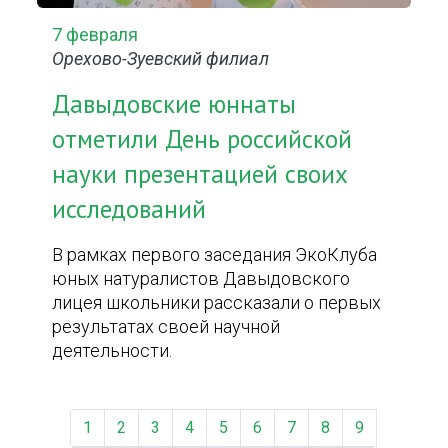
7 февраля
Орехово-Зуевский филиал
Давыдовские юннаты
отметили День российской
науки презентацией своих
исследований
В рамках первого заседания ЭкоКлуба
юных натуралистов Давыдовского
лицея школьники рассказали о первых
результатах своей научной
деятельности.
1
2
3
4
5
6
7
8
9