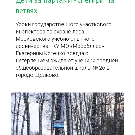
Дети за партами - снегири на
ветвях
Уроки государственного участкового
инспектора по охране леса
Московского учебно-опытного
лесничества ГКУ МО «Мособллес»
Екатерины Котенко всегда с
нетерпением ожидают ученики средней
общеобразовательной школы № 26 в
городе Щелково.