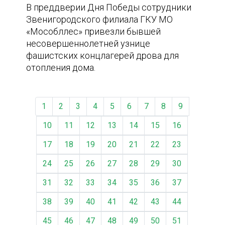
В преддверии Дня Победы сотрудники
Звенигородского филиала ГКУ МО
«Мособллес» привезли бывшей
несовершеннолетней узнице
фашистских концлагерей дрова для
отопления дома.
1
2
3
4
5
6
7
8
9
10
11
12
13
14
15
16
17
18
19
20
21
22
23
24
25
26
27
28
29
30
31
32
33
34
35
36
37
38
39
40
41
42
43
44
45
46
47
48
49
50
51