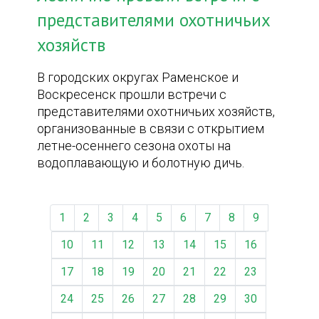
представителями охотничьих
хозяйств
В городских округах Раменское и
Воскресенск прошли встречи с
представителями охотничьих хозяйств,
организованные в связи с открытием
летне-осеннего сезона охоты на
водоплавающую и болотную дичь.
1
2
3
4
5
6
7
8
9
10
11
12
13
14
15
16
17
18
19
20
21
22
23
24
25
26
27
28
29
30