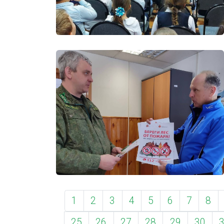
1
2
3
4
5
6
7
8
25
26
27
28
29
30