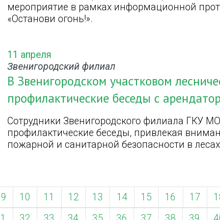
мероприятие в рамках информационной про
«Останови огонь!».
11 апреля
Звенигородский филиал
В Звенигородском участковом лесниче
профилактические беседы с арендато
Сотрудники Звенигородского филиала ГКУ МО
профилактические беседы, привлекая вниман
пожарной и санитарной безопасности в лесах
9
10
11
12
13
14
15
16
17
1
31
32
33
34
35
36
37
38
39
4