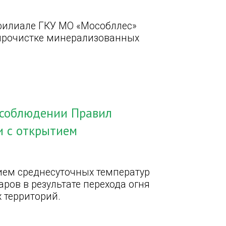
филиале ГКУ МО «Мособллес»
 прочистке минерализованных
 соблюдении Правил
и с открытием
ием среднесуточных температур
ров в результате перехода огня
 территорий.