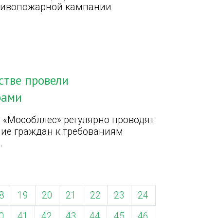
тивопожарной кампании
стве провели
рами
 «Мособллес» регулярно проводят
ие граждан к требованиям
.
8
19
20
21
22
23
24
0
41
42
43
44
45
46