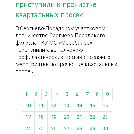
приступили к прочистке
квартальных просек
В Сергиево-Посадском участковом
лесничестве Сергиево-Посадского
филиала ГКУ МО «Мособллес»
приступили к выполнению
профилактических противопожарных
мероприятий по прочистке квартальных
просек.
1
2
3
4
5
6
7
8
9
10
11
12
13
14
15
16
17
18
19
20
21
22
23
24
25
26
27
28
29
30