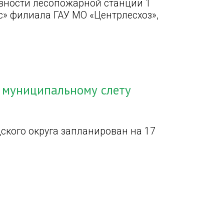
овности лесопожарной станции 1
ес» филиала ГАУ МО «Центрлесхоз»,
к муниципальному слету
ского округа запланирован на 17