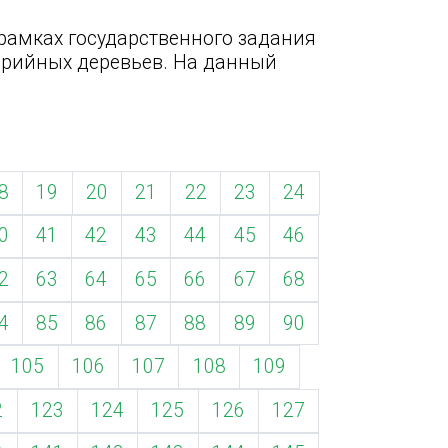
рамках государственного задания
варийных деревьев. На данный
8
19
20
21
22
23
24
0
41
42
43
44
45
46
2
63
64
65
66
67
68
4
85
86
87
88
89
90
105
106
107
108
109
2
123
124
125
126
127