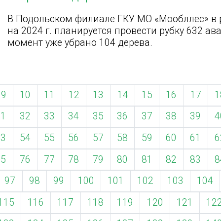
В Подольском филиале ГКУ МО «Мообллес» в 
на 2024 г. планируется провести рубку 632 а
момент уже убрано 104 дерева.
9
10
11
12
13
14
15
16
17
1
31
32
33
34
35
36
37
38
39
4
53
54
55
56
57
58
59
60
61
6
75
76
77
78
79
80
81
82
83
8
97
98
99
100
101
102
103
104
115
116
117
118
119
120
121
12