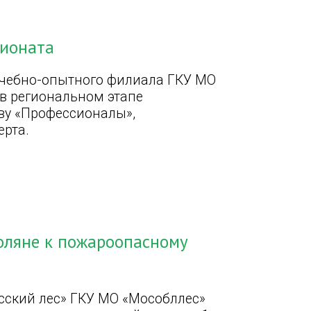
пионата
учебно-опытного филиала ГКУ МО
в региональном этапе
ву «Профессионалы»,
ерта.
оляне к пожароопасному
сский лес» ГКУ МО «Мособллес»