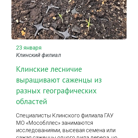
23 января
Клинский филиал
Клинские лесничие
выращивают саженцы из
разных географических
областей
Специалисты Клинского филиала ГАУ
МО «Мособллес» занимаются
исследованиями, высевая семена или
сажая саженцы одного вида дерева, но