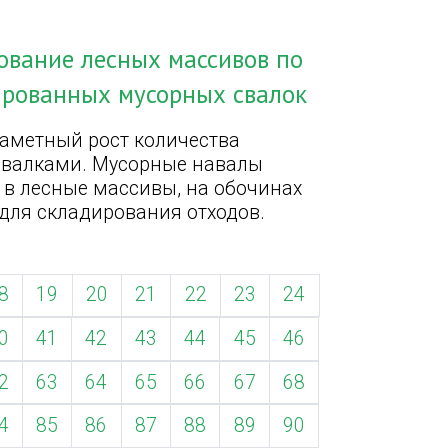
ование лесных массивов по
ированных мусорных свалок
заметный рост количества
свалками. Мусорные навалы
 в лесные массивы, на обочинах
 для складирования отходов.
8
19
20
21
22
23
24
0
41
42
43
44
45
46
2
63
64
65
66
67
68
4
85
86
87
88
89
90