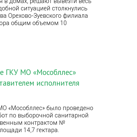
я в домах, решают вывезти весь
добной ситуацией столкнулись
тва Орехово-Зуевского филиала
сора общим объемом 10
е ГКУ МО «Мособллес»
ставителем исполнителя
МО «Мособллес» было проведено
бот по выборочной санитарной
ственным контрактом №
лощади 14,7 гектара.