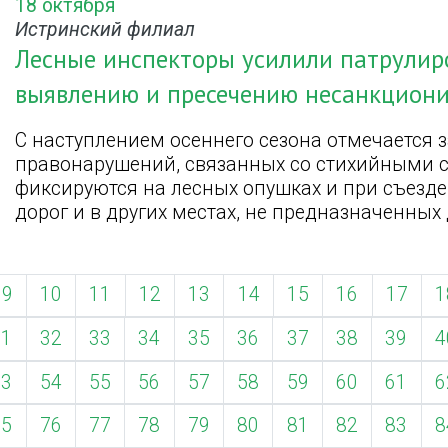
18 октября
Истринский филиал
Лесные инспекторы усилили патрулир
выявлению и пресечению несанкцион
С наступлением осеннего сезона отмечается 
правонарушений, связанных со стихийными 
фиксируются на лесных опушках и при съезде
дорог и в других местах, не предназначенных
9
10
11
12
13
14
15
16
17
1
31
32
33
34
35
36
37
38
39
4
53
54
55
56
57
58
59
60
61
6
75
76
77
78
79
80
81
82
83
8