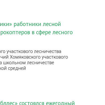
вики» работники лесной
рокоптеров в сфере лесного
го участкового лесничества
ичий Хомяковского участкового
в школьном лесничестве
кой средней
бллес» состоялся ежегодный