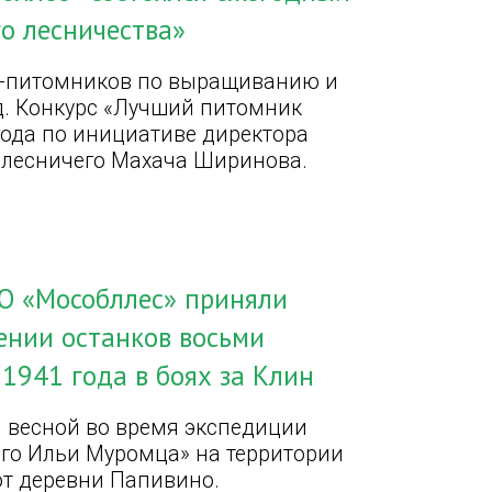
о лесничества»
и-питомников по выращиванию и
д. Конкурс «Лучший питомник
года по инициативе директора
 лесничего Махача Ширинова.
О «Мособллес» приняли
ении останков восьми
 1941 года в боях за Клин
й весной во время экспедиции
ого Ильи Муромца» на территории
от деревни Папивино.