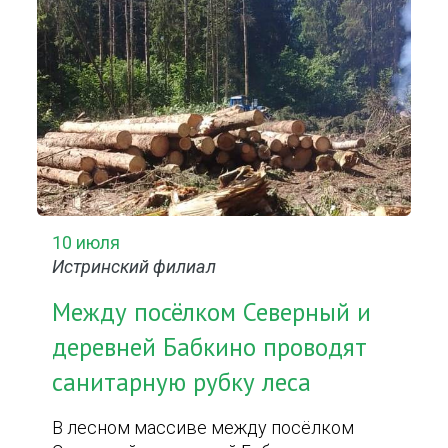
10 июля
Истринский филиал
Между посёлком Северный и
деревней Бабкино проводят
санитарную рубку леса
В лесном массиве между посёлком