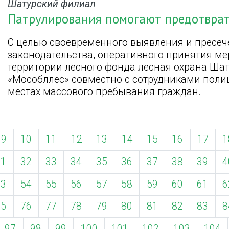
Шатурский филиал
Патрулирования помогают предотвра
С целью своевременного выявления и пресеч
законодательства, оперативного принятия м
территории лесного фонда лесная охрана Ша
«Мособллес» совместно с сотрудниками поли
местах массового пребывания граждан.
9
10
11
12
13
14
15
16
17
1
31
32
33
34
35
36
37
38
39
4
53
54
55
56
57
58
59
60
61
6
75
76
77
78
79
80
81
82
83
8
97
98
99
100
101
102
103
104