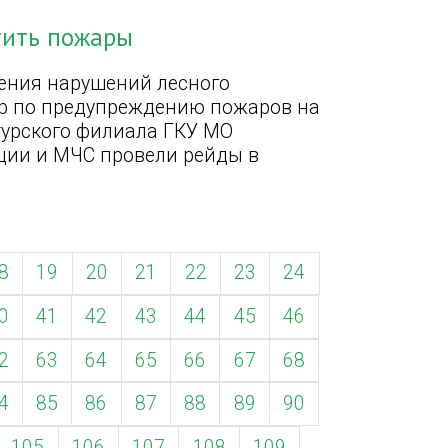
тить пожары
ения нарушений лесного
ер по предупреждению пожаров на
турского филиала ГКУ МО
ции и МЧС провели рейды в
8
19
20
21
22
23
24
0
41
42
43
44
45
46
2
63
64
65
66
67
68
4
85
86
87
88
89
90
105
106
107
108
109