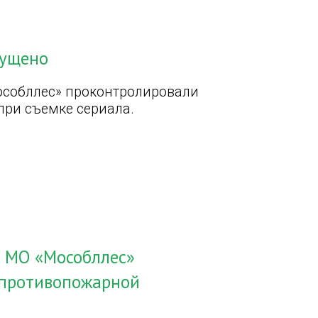
пущено
особллес» проконтролировали
ри съемке сериала.
У МО «Мособллес»
 противопожарной