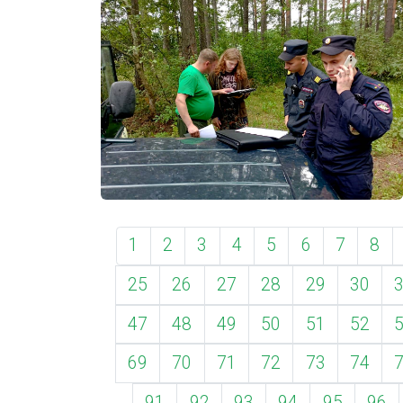
1
2
3
4
5
6
7
8
25
26
27
28
29
30
47
48
49
50
51
52
69
70
71
72
73
74
91
92
93
94
95
96