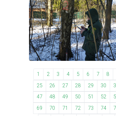
1
2
3
4
5
6
7
8
25
26
27
28
29
30
47
48
49
50
51
52
69
70
71
72
73
74