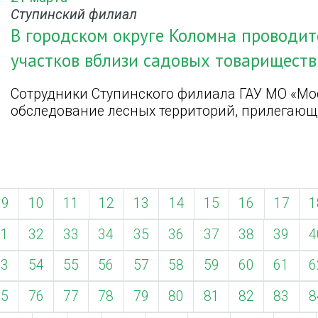
Ступинский филиал
В городском округе Коломна проводит
участков вблизи садовых товариществ
Сотрудники Ступинского филиала ГАУ МО «Мо
обследование лесных территорий, прилегающ
9
10
11
12
13
14
15
16
17
1
31
32
33
34
35
36
37
38
39
4
53
54
55
56
57
58
59
60
61
6
75
76
77
78
79
80
81
82
83
8