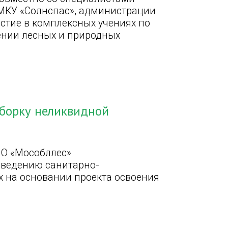
МКУ «Солнспас», администрации
астие в комплексных учениях по
ении лесных и природных
уборку неликвидной
МО «Мособллес»
оведению санитарно-
 на основании проекта освоения