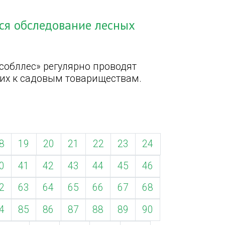
ся обследование лесных
собллес» регулярно проводят
их к садовым товариществам.
8
19
20
21
22
23
24
0
41
42
43
44
45
46
2
63
64
65
66
67
68
4
85
86
87
88
89
90