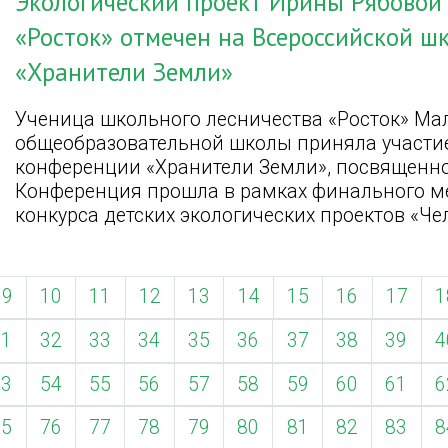
Экологический проект Ирины Рябовой 
«Росток» отмечен на Всероссийской ш
«Хранители Земли»
Ученица школьного лесничества «Росток» Ма
общеобразовательной школы приняла участие
конференции «Хранители Земли», посвященной
Конференция прошла в рамках финального ме
конкурса детских экологических проектов «Че
9
10
11
12
13
14
15
16
17
1
31
32
33
34
35
36
37
38
39
4
53
54
55
56
57
58
59
60
61
6
75
76
77
78
79
80
81
82
83
8