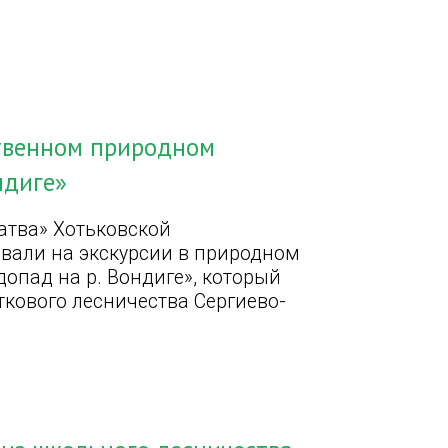
ственном природном
ндиге»
атва» Хотьковской
вали на экскурсии в природном
опад на р. Вондиге», который
ткового лесничества Сергиево-