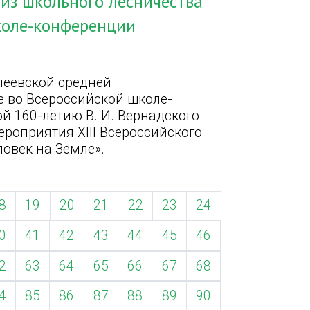
из школьного лесничества
коле-конференции
леевской средней
 во Всероссийской школе-
 160-летию В. И. Вернадского.
роприятия XIII Всероссийского
ловек на Земле».
8
19
20
21
22
23
24
0
41
42
43
44
45
46
2
63
64
65
66
67
68
4
85
86
87
88
89
90