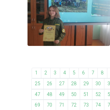
1
2
3
4
5
6
7
8
25
26
27
28
29
30
47
48
49
50
51
52
69
70
71
72
73
74