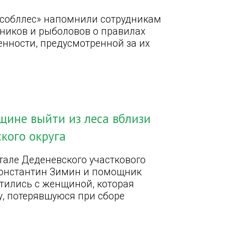
собллес» напомнили сотрудникам
тников и рыболовов о правилах
енности, предусмотренной за их
щине выйти из леса вблизи
кого округа
тале Деденевского участкового
Константин Зимин и помощник
етились с женщиной, которая
у, потерявшуюся при сборе