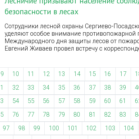
Лесничие призывают население соблю
безопасности в лесах
Сотрудники лесной охраны Сергиево-Посадск
уделяют особое внимание противопожарной п
Международного дня защиты лесов от пожар
Евгений Живаев провел встречу с корреспонд
9
10
11
12
13
14
15
16
17
1
31
32
33
34
35
36
37
38
39
4
53
54
55
56
57
58
59
60
61
6
75
76
77
78
79
80
81
82
83
8
97
98
99
100
101
102
103
104