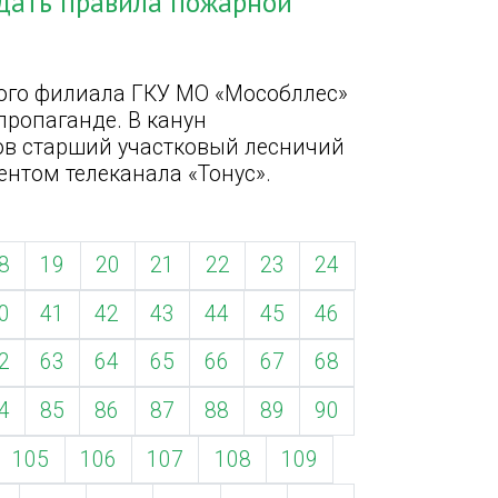
дать правила пожарной
ого филиала ГКУ МО «Мособллес»
ропаганде. В канун
ов старший участковый лесничий
ентом телеканала «Тонус».
8
19
20
21
22
23
24
0
41
42
43
44
45
46
2
63
64
65
66
67
68
4
85
86
87
88
89
90
105
106
107
108
109