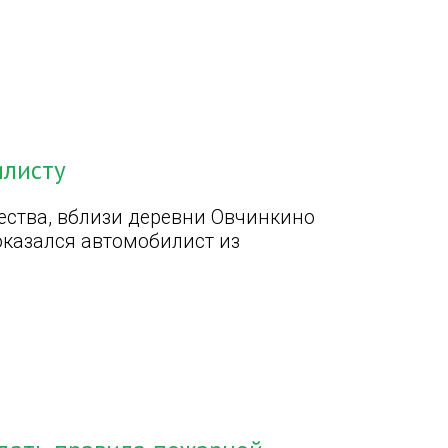
илисту
чества, вблизи деревни Овчинкино
оказался автомобилист из