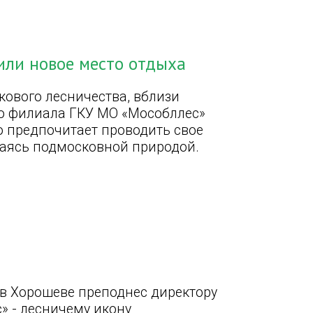
или новое место отдыха
ового лесничества, вблизи
го филиала ГКУ МО «Мособллес»
то предпочитает проводить свое
даясь подмосковной природой.
 в Хорошеве преподнес директору
» - лесничему икону