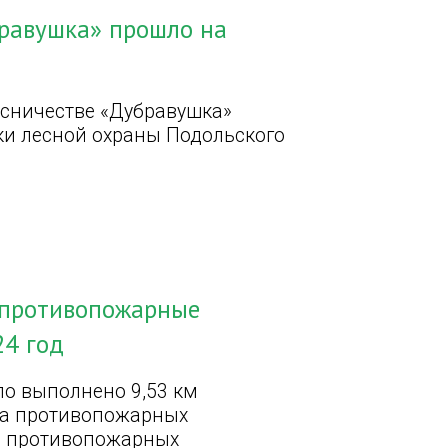
бравушка» прошло на
есничестве «Дубравушка»
ки лесной охраны Подольского
 противопожарные
24 год
ло выполнено 9,53 км
тва противопожарных
и противопожарных