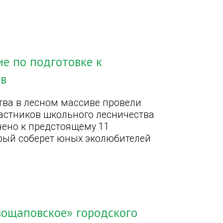
ие по подготовке к
тв
тва в лесном массиве провели
частников школьного лесничества
чено к предстоящему 11
орый соберет юных эколюбителей
вощаповское» городского