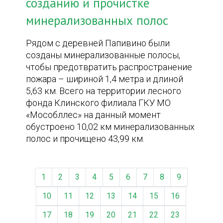
созданию и прочистке
минерализованных полос
Рядом с деревней Папивино были
созданы минерализованные полосы,
чтобы предотвратить распространение
пожара – шириной 1,4 метра и длиной
5,63 км. Всего на территории лесного
фонда Клинского филиала ГКУ МО
«Мособллес» на данный момент
обустроено 10,02 км минерализованных
полос и прочищено 43,99 км.
1
2
3
4
5
6
7
8
9
10
11
12
13
14
15
16
17
18
19
20
21
22
23