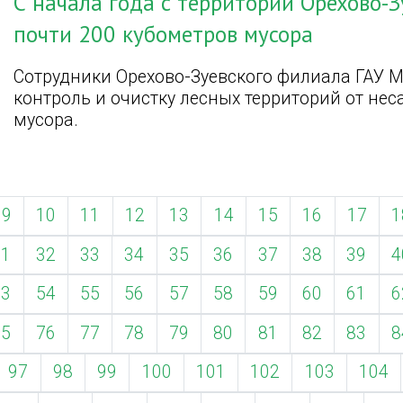
С начала года с территории Орехово-З
почти 200 кубометров мусора
Сотрудники Орехово-Зуевского филиала ГАУ 
контроль и очистку лесных территорий от н
мусора.
9
10
11
12
13
14
15
16
17
1
31
32
33
34
35
36
37
38
39
4
53
54
55
56
57
58
59
60
61
6
75
76
77
78
79
80
81
82
83
8
97
98
99
100
101
102
103
104