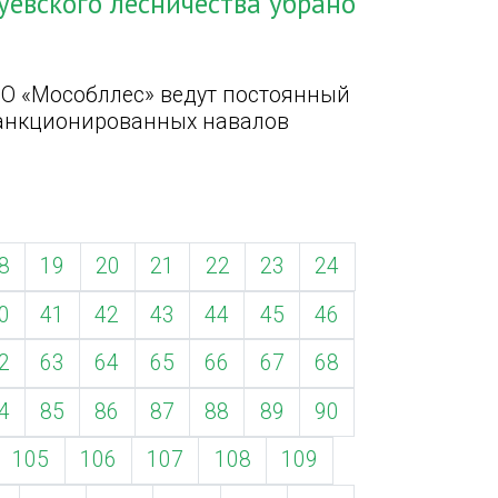
уевского лесничества убрано
МО «Мособллес» ведут постоянный
есанкционированных навалов
8
19
20
21
22
23
24
0
41
42
43
44
45
46
2
63
64
65
66
67
68
4
85
86
87
88
89
90
105
106
107
108
109