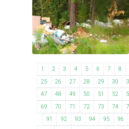
1
2
3
4
5
6
7
8
25
26
27
28
29
30
47
48
49
50
51
52
69
70
71
72
73
74
91
92
93
94
95
96