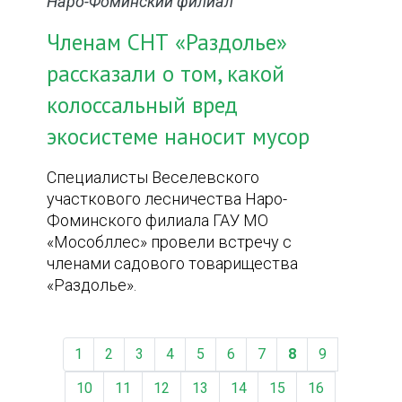
Наро-Фоминский филиал
Членам СНТ «Раздолье»
рассказали о том, какой
колоссальный вред
экосистеме наносит мусор
Специалисты Веселевского
участкового лесничества Наро-
Фоминского филиала ГАУ МО
«Мособллес» провели встречу с
членами садового товарищества
«Раздолье».
1
2
3
4
5
6
7
8
9
10
11
12
13
14
15
16