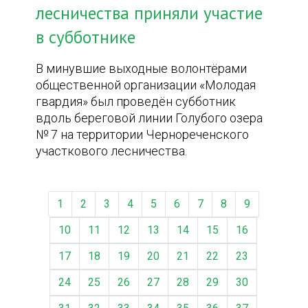
лесничества приняли участие
в субботнике
В минувшие выходные волонтёрами
общественной организации «Молодая
гвардия» был проведён субботник
вдоль береговой линии Голубого озера
№ 7 на территории Чернореченского
участкового лесничества.
1
2
3
4
5
6
7
8
9
10
11
12
13
14
15
16
17
18
19
20
21
22
23
24
25
26
27
28
29
30