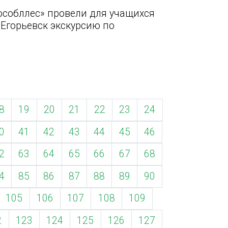
особллес» провели для учащихся
Егорьевск экскурсию по
8
19
20
21
22
23
24
0
41
42
43
44
45
46
2
63
64
65
66
67
68
4
85
86
87
88
89
90
105
106
107
108
109
2
123
124
125
126
127