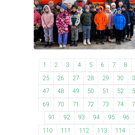
1
2
3
4
5
6
7
8
25
26
27
28
29
30
47
48
49
50
51
52
69
70
71
72
73
74
91
92
93
94
95
96
110
111
112
113
114