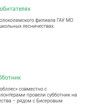
 обитателях
Волоколамского филиала ГАУ МО
школьных лесничествах.
бботник
обллес» совместно с
лонтёрами провели субботник на
ества – рядом с Бисеровым