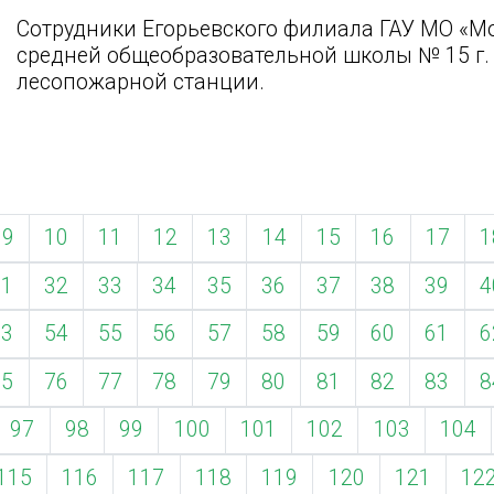
Сотрудники Егорьевского филиала ГАУ МО «М
средней общеобразовательной школы № 15 г. 
лесопожарной станции.
9
10
11
12
13
14
15
16
17
1
31
32
33
34
35
36
37
38
39
4
53
54
55
56
57
58
59
60
61
6
75
76
77
78
79
80
81
82
83
8
97
98
99
100
101
102
103
104
115
116
117
118
119
120
121
12