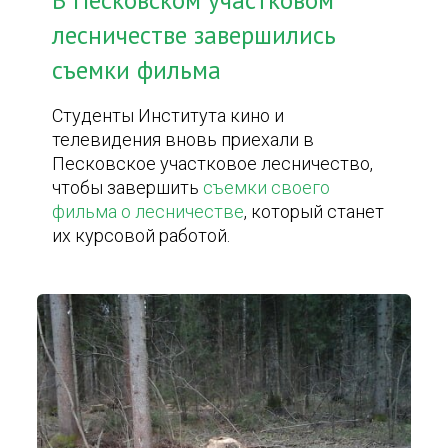
В Песковском участковом
лесничестве завершились
съемки фильма
Студенты Института кино и
телевидения вновь приехали в
Песковское участковое лесничество,
чтобы завершить
съемки своего
фильма о лесничестве
, который станет
их курсовой работой.