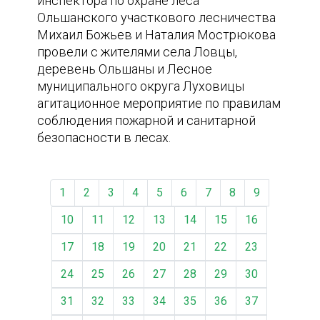
инспектора по охране леса
Ольшанского участкового лесничества
Михаил Божьев и Наталия Мострюкова
провели с жителями села Ловцы,
деревень Ольшаны и Лесное
муниципального округа Луховицы
агитационное мероприятие по правилам
соблюдения пожарной и санитарной
безопасности в лесах.
1
2
3
4
5
6
7
8
9
10
11
12
13
14
15
16
17
18
19
20
21
22
23
24
25
26
27
28
29
30
31
32
33
34
35
36
37