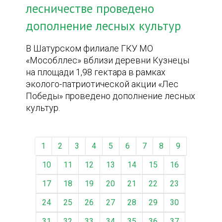
лесничестве проведено
дополнение лесных культур
В Шатурском филиале ГКУ МО
«Мособллес» вблизи деревни Кузнецы
на площади 1,98 гектара в рамках
эколого-патриотической акции «Лес
Победы» проведено дополнение лесных
культур.
1
2
3
4
5
6
7
8
9
10
11
12
13
14
15
16
17
18
19
20
21
22
23
24
25
26
27
28
29
30
31
32
33
34
35
36
37