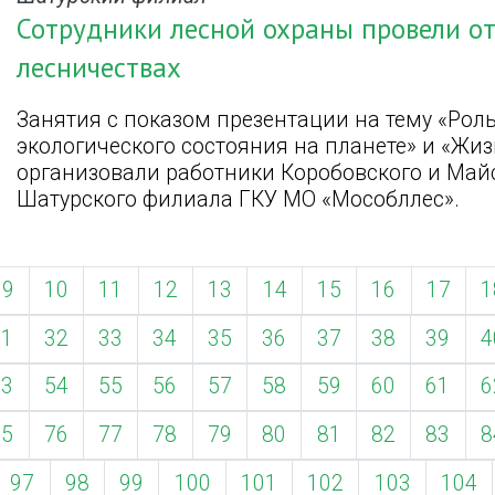
Сотрудники лесной охраны провели о
лесничествах
Занятия с показом презентации на тему «Роль
экологического состояния на планете» и «Жи
организовали работники Коробовского и Майс
Шатурского филиала ГКУ МО «Мособллес».
9
10
11
12
13
14
15
16
17
1
31
32
33
34
35
36
37
38
39
4
53
54
55
56
57
58
59
60
61
6
75
76
77
78
79
80
81
82
83
8
97
98
99
100
101
102
103
104