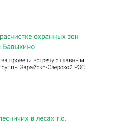
 расчистке охранных зон
и Бавыкино
тва провели встречу с главным
группы Зарайско-Озерской РЭС
есничих в лесах г.о.