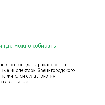
и где можно собирать
лесного фонда Таракановского
сные инспекторы Звенигородского
пе жителей села Локотня
я валежником.