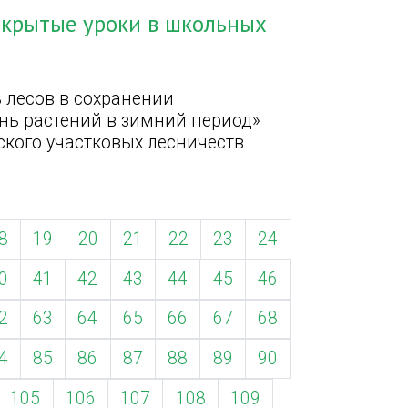
ткрытые уроки в школьных
 лесов в сохранении
знь растений в зимний период»
кого участковых лесничеств
8
19
20
21
22
23
24
0
41
42
43
44
45
46
2
63
64
65
66
67
68
4
85
86
87
88
89
90
105
106
107
108
109