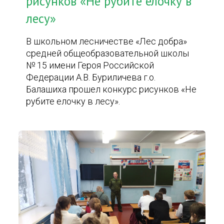
рисунков «Не рубите елочку в
лесу»
В школьном лесничестве «Лес добра»
средней общеобразовательной школы
№ 15 имени Героя Российской
Федерации А.В. Буриличева г.о.
Балашиха прошел конкурс рисунков «Не
рубите елочку в лесу».