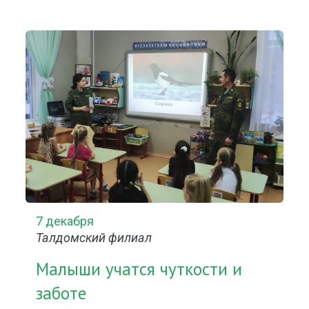
7 декабря
Талдомский филиал
Малыши учатся чуткости и
заботе