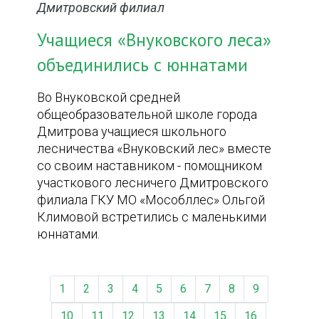
Дмитровский филиал
Учащиеся «Внуковского леса»
объединились с юннатами
Во Внуковской средней
общеобразовательной школе города
Дмитрова учащиеся школьного
лесничества «Внуковский лес» вместе
со своим наставником - помощником
участкового лесничего Дмитровского
филиала ГКУ МО «Мособллес» Ольгой
Климовой встретились с маленькими
юннатами.
1
2
3
4
5
6
7
8
9
10
11
12
13
14
15
16